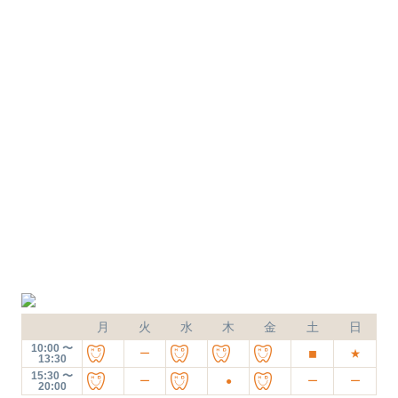
※デンタルローン、クレジットカードは自費治療(保険適用外治
療)のみの取り扱いになります。
月
火
水
木
金
土
日
10:00 〜
ー
◼︎
★
13:30
15:30 〜
ー
●
ー
ー
20:00