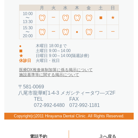
月
火
水
木
金
土
日
10:00
ー
◼︎
★
〜
13:30
15:30
ー
●
ー
ー
〜
20:00
●
木曜日 18:00まで
◼︎
土曜日 9:00～14:00
★
日曜日 9:00～14:00(隔週診療)
休診日
火曜日・祝日
医療DX推進体制加算に係る掲示について
施設基準等に関する掲示について
〒581-0069
八尾市龍華町1-4-3 メガシティータワ―ズ2F
TEL
FAX
072-992-6480
072-992-1181
Copyright(c)2011 Hirayama Dental Clinic. All Rights Reserved.
電話予約
上へ戻る